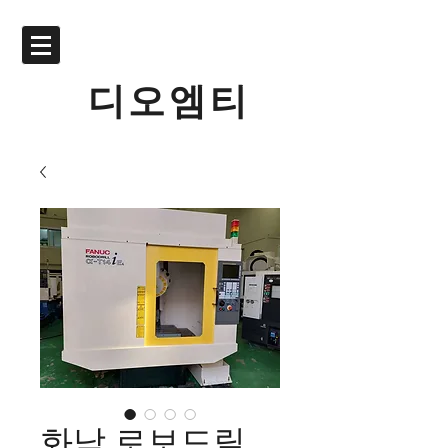
디오엠티
화낙 로보드릴