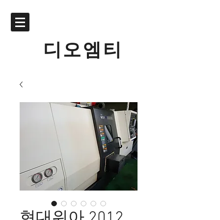
디오엠티
현대위아 2012