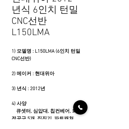
년식 6인치 턴밀
CNC선반
L150LMA
1) 모델명 : L150LMA (6인치 턴밀
CNC선반)
2) 메이커 : 현대위아
3) 년식 : 2012년
4) 사양
큐셋터, 심압대, 칩컨베어, 회
전공구 5개, 집진기, 파트캐쳐,
화낙