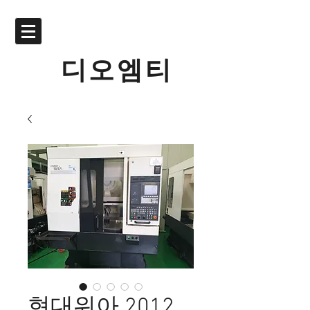
디오엠티
현대위아 2012