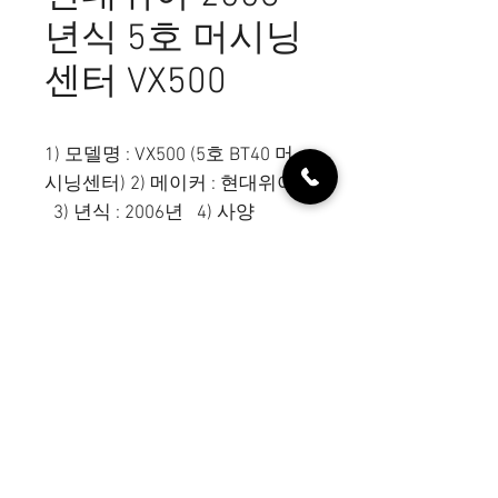
년식 5호 머시닝
센터 VX500
1) 모델명 : VX500 (5호 BT40 머
시닝센터) 2) 메이커 : 현대위아 
  3) 년식 : 2006년   4) 사양    
8000RPM, BT40, 칩컨베어, 화낙 
  5) 가격   6) 담당자 : 장성호 / 
010-7649-7116
디오엠티
대표전화 :
031-312-7116
팩스 :
0504-375-7116
이메
일 : domt@ hanmail.net
주소 : 경기도 시흥시 시화벤처로 6-19, 한국기계유통
단지 6동 8호
사업자번호 :
714-06-01022