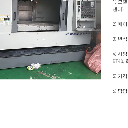
1) 모델
센터)
2) 메
3) 년식
4) 사
BT40
5) 가
6) 담당