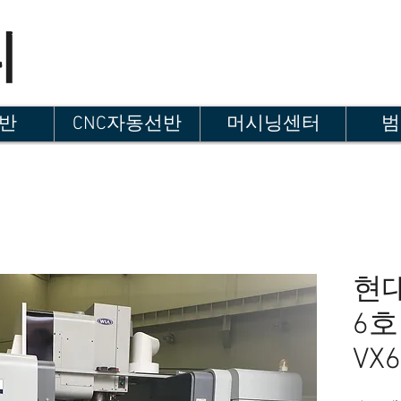
티
선반
CNC자동선반
머시닝센터
범
현대
6
VX6