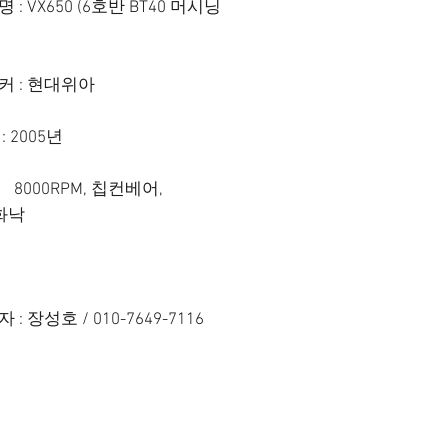
명 : VX650 (6호반 BT40 머시닝
이커 : 현대위아
 : 2005년
양 8000RPM, 칩컨베어,
, 화낙
격
자 : 장성호 / 010-7649-7116